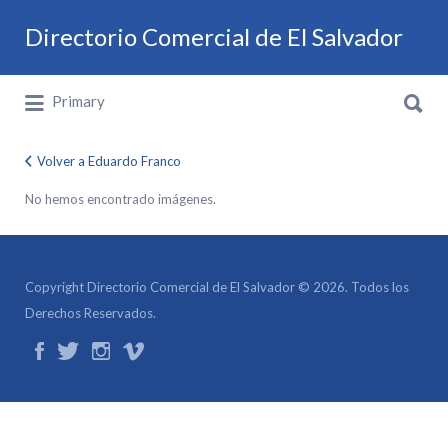
Buscar por:
Directorio Comercial de El Salvador
Buscar por:
Directorio Comercial de El Salvador
Primary
Volver a Eduardo Franco
No hemos encontrado imágenes.
Copyright Directorio Comercial de El Salvador © 2026. Todos los
Derechos Reservados.